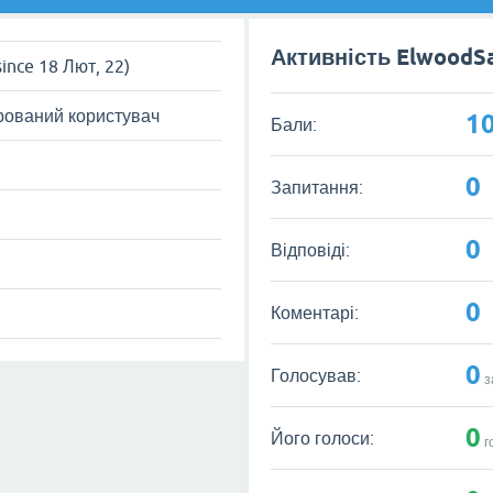
Активність ElwoodS
since 18 Лют, 22)
рований користувач
1
Бали:
0
Запитання:
0
Відповіді:
0
Коментарі:
0
Голосував:
з
0
Його голоси:
г