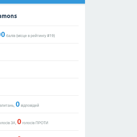
amons
00
балів (місце в рейтингу #
19
)
0
апитань,
відповідей
0
олосів ЗА,
голосів ПРОТИ