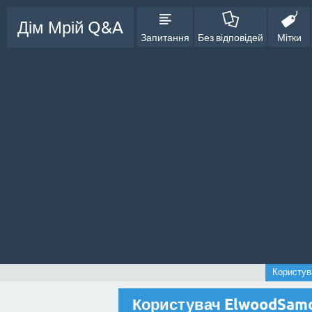
Дім Мрій Q&A
Запитання
Без відповідей
Мітки
Користув
Користувач ElwoodSam