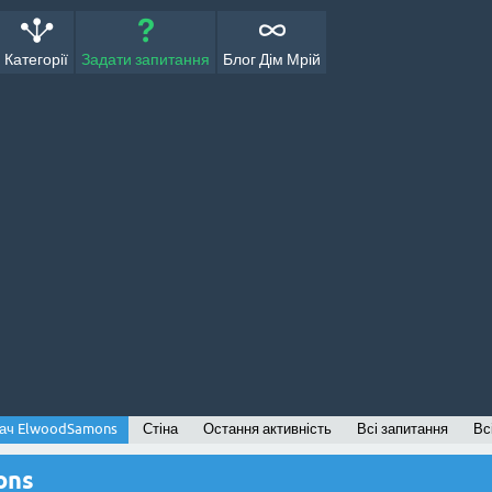
Категорії
Задати запитання
Блог Дім Мрій
ач ElwoodSamons
Стіна
Остання активність
Всі запитання
Всі
ons