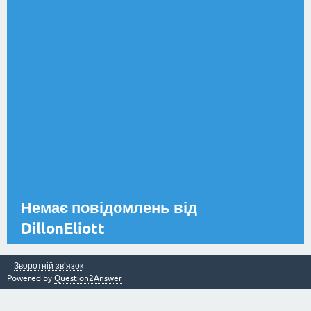
Немає повідомлень від
DillonEliott
Зворотній зв’язок
Powered by
Question2Answer