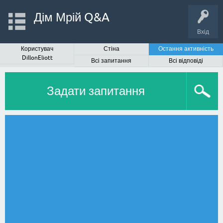
Дім Мрій Q&A
Вхід
Користувач
Стіна
Остання активність
DillonEliott
Всі запитання
Всі відповіді
Задати запитання