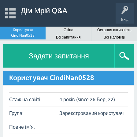
Дім Мрій Q&A
Вхід
Користувач
Стіна
Остання активність
CindiNan0528
Всі запитання
Всі відповіді
Задати запитання
Користувач CindiNan0528
Стаж на сайті:
4 років (since 26 Бер, 22)
Група:
Зареєстрований користувач
Повне ім’я: