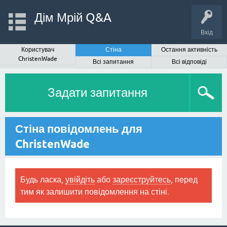
Дім Мрій Q&A
Вхід
Користувач
Стіна
Остання активність
ChristenWade
Всі запитання
Всі відповіді
Задати запитання
Стіна повідомлень для
ChristenWade
Будь ласка,
увійдіть
або
зареєструйтесь
, перед
тим як залишити повідомлення на стіні.