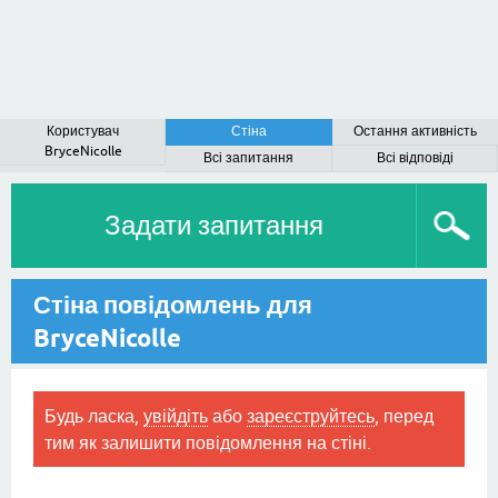
Користувач
Стіна
Остання активність
BryceNicolle
Всі запитання
Всі відповіді
Задати запитання
Стіна повідомлень для
BryceNicolle
Будь ласка,
увійдіть
або
зареєструйтесь
, перед
тим як залишити повідомлення на стіні.