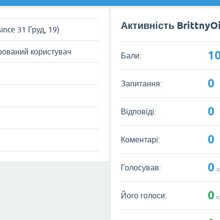
Активність BrittnyO
since 31 Груд, 19)
рований користувач
1
Бали:
0
Запитання:
0
Відповіді:
0
Коментарі:
0
Голосував:
з
0
Його голоси:
г