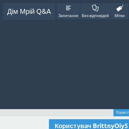
Дім Мрій Q&A
Запитання
Без відповідей
Мітки
Користу
Користувач BrittnyOiy5