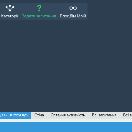
Категорії
Задати запитання
Блог Дім Мрій
вач BrittnyOiy5
Стіна
Остання активність
Всі запитання
Всі в