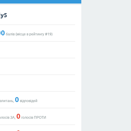
iy5
00
балів (місце в рейтингу #
19
)
0
апитань,
відповідей
0
олосів ЗА,
голосів ПРОТИ