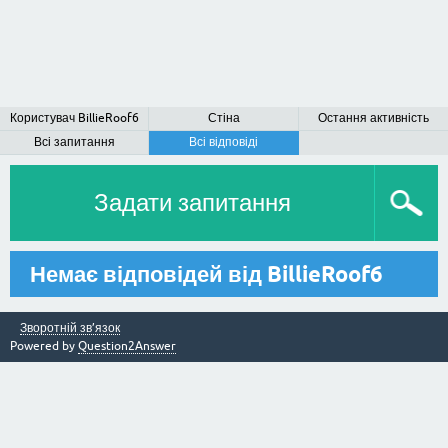
Користувач BillieRoof6
Стіна
Остання активність
Всі запитання
Всі відповіді
Задати запитання
Немає відповідей від BillieRoof6
Зворотній зв’язок
Powered by
Question2Answer