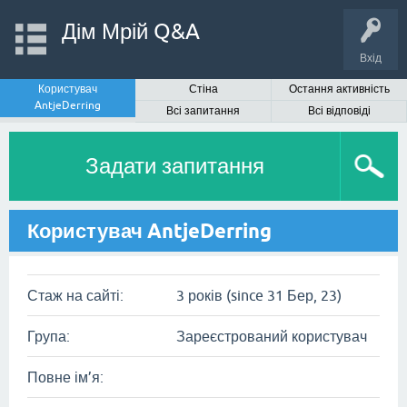
Дім Мрій Q&A
Вхід
Користувач
Стіна
Остання активність
AntjeDerring
Всі запитання
Всі відповіді
Задати запитання
Користувач AntjeDerring
Стаж на сайті:
3 років (since 31 Бер, 23)
Група:
Зареєстрований користувач
Повне ім’я: