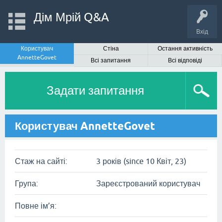
Дім Мрій Q&A
Вхід
Користувач
Стіна
Остання активність
AnnetteGovet
Всі запитання
Всі відповіді
Задати запитання
Користувач AnnetteGovet
Стаж на сайті:
3 років (since 10 Квіт, 23)
Група:
Зареєстрований користувач
Повне ім’я: