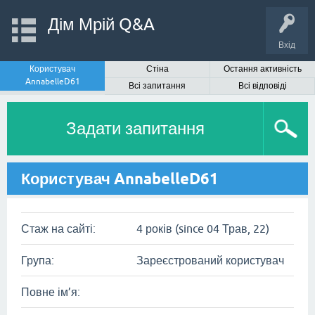
Дім Мрій Q&A
Вхід
Користувач
Стіна
Остання активність
AnnabelleD61
Всі запитання
Всі відповіді
Задати запитання
Користувач AnnabelleD61
Стаж на сайті:
4 років (since 04 Трав, 22)
Група:
Зареєстрований користувач
Повне ім’я: