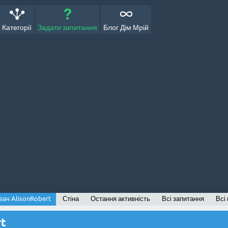
Категорії
Задати запитання
Блог Дім Мрій
вач AlisonRobert
Стіна
Остання активність
Всі запитання
Всі 
rt