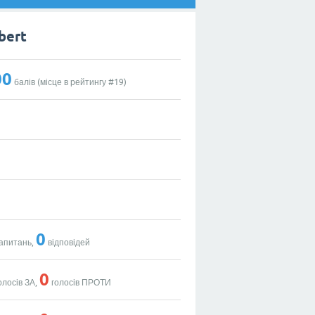
bert
00
балів (місце в рейтингу #
19
)
0
апитань,
відповідей
0
олосів ЗА,
голосів ПРОТИ