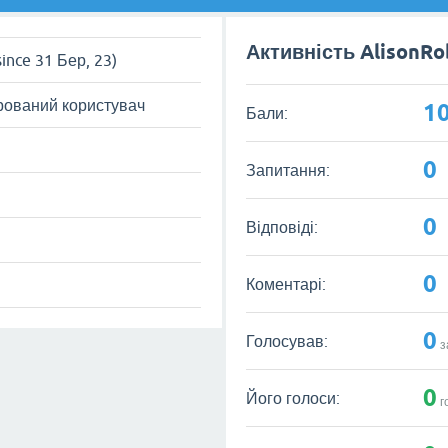
Активність AlisonRo
since 31 Бер, 23)
рований користувач
1
Бали:
0
Запитання:
0
Відповіді:
0
Коментарі:
0
Голосував:
з
0
Його голоси:
г