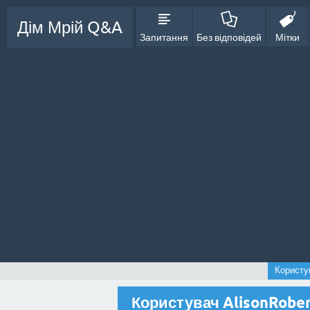
Дім Мрій Q&A
Запитання
Без відповідей
Мітки
Користу
Користувач AlisonRobe