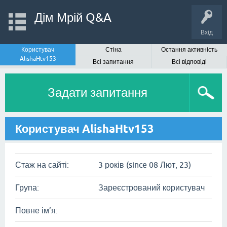
Дім Мрій Q&A
Вхід
Користувач
Стіна
Остання активність
AlishaHtv153
Всі запитання
Всі відповіді
Задати запитання
Користувач AlishaHtv153
Стаж на сайті:
3 років (since 08 Лют, 23)
Група:
Зареєстрований користувач
Повне ім’я: