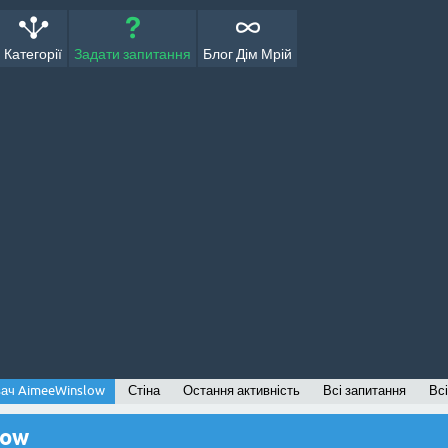
Категорії
Задати запитання
Блог Дім Мрій
вач AimeeWinslow
Стіна
Остання активність
Всі запитання
Всі
low