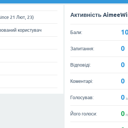
Активність AimeeWi
since 21 Лют, 23)
рований користувач
1
Бали:
0
Запитання:
0
Відповіді:
0
Коментарі:
0
Голосував:
з
0
Його голоси:
г