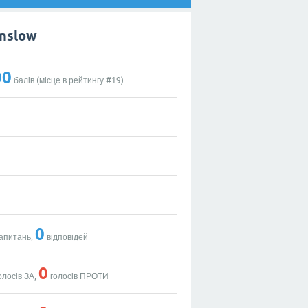
nslow
00
балів (місце в рейтингу #
19
)
0
апитань,
відповідей
0
олосів ЗА,
голосів ПРОТИ