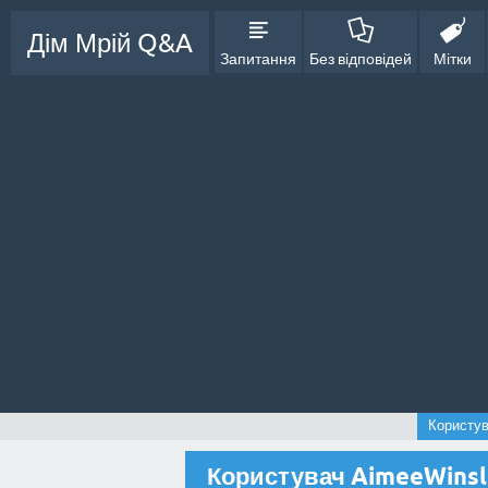
Дім Мрій Q&A
Запитання
Без відповідей
Мітки
Користу
Користувач AimeeWins