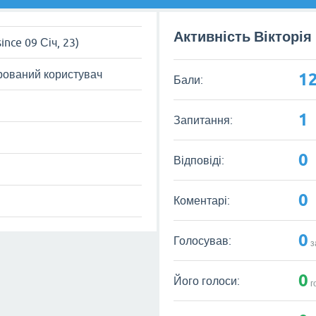
Активність Вікторія
since 09 Січ, 23)
рований користувач
1
Бали:
1
Запитання:
0
Відповіді:
0
Коментарі:
0
Голосував:
з
0
Його голоси:
г