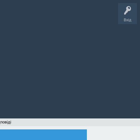
Вхід
дповіді