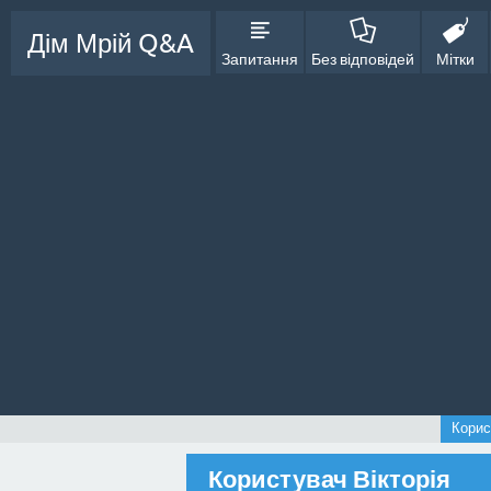
Дім Мрій Q&A
Запитання
Без відповідей
Мітки
Корис
Користувач Вікторія