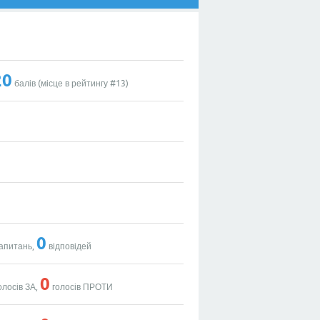
20
балів (місце в рейтингу #
13
)
0
апитань,
відповідей
0
олосів ЗА,
голосів ПРОТИ