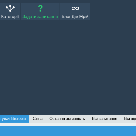
Категорії
Задати запитання
Блог Дім Мрій
тувач Вікторія
Стіна
Остання активність
Всі запитання
Всі ві