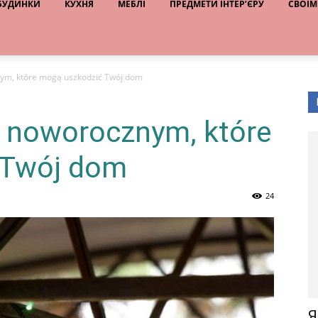
 БУДИНКИ
КУХНЯ
МЕБЛІ
ПРЕДМЕТИ ІНТЕР’ЄРУ
СВОЇМ
nym, które mogą uszkodzić Twój dom
u noworocznym, które
 Twój dom
24
Я