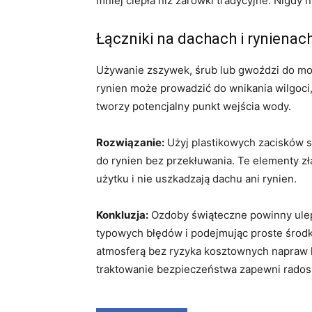
mniej ciepła niż żarówki tradycyjne. Nigdy 
Łączniki na dachach i rynienac
Używanie zszywek, śrub lub gwoździ do mo
rynien może prowadzić do wnikania wilgoci,
tworzy potencjalny punkt wejścia wody.
Rozwiązanie:
Użyj plastikowych zacisków s
do rynien bez przekłuwania. Te elementy zł
użytku i nie uszkadzają dachu ani rynien.
Konkluzja:
Ozdoby świąteczne powinny uleps
typowych błędów i podejmując proste środk
atmosferą bez ryzyka kosztownych napraw 
traktowanie bezpieczeństwa zapewni rados