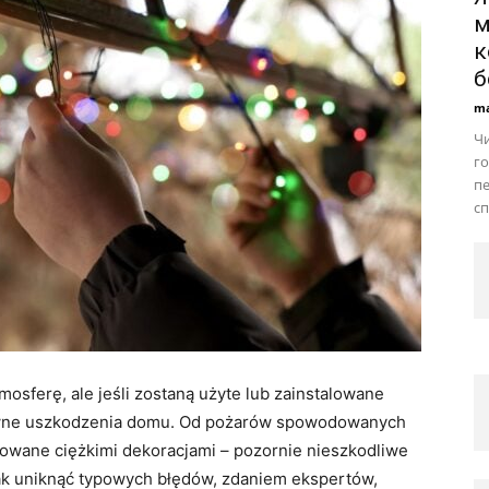
м
к
б
ma
Чи
го
пе
сп
osferę, ale jeśli zostaną użyte lub zainstalowane
wne uszkodzenia domu. Od pożarów spowodowanych
owane ciężkimi dekoracjami – pozornie nieszkodliwe
 jak uniknąć typowych błędów, zdaniem ekspertów,