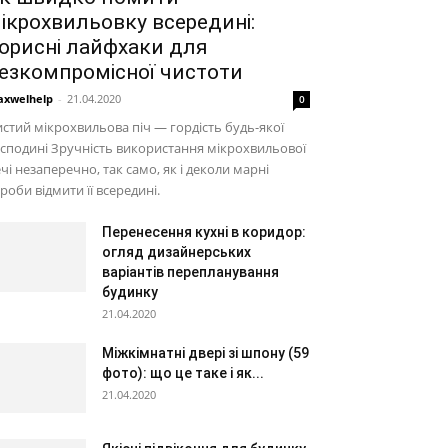
ікрохвильовку всередині:
орисні лайфхаки для
езкомпромісної чистоти
xwelhelp
-
21.04.2020
0
стий мікрохвильова піч — гордість будь-якої
сподині Зручність використання мікрохвильової
чі незаперечно, так само, як і деколи марні
роби відмити її всередині.
Перенесення кухні в коридор:
огляд дизайнерських
варіантів перепланування
будинку
21.04.2020
Міжкімнатні двері зі шпону (59
фото): що це таке і як...
21.04.2020