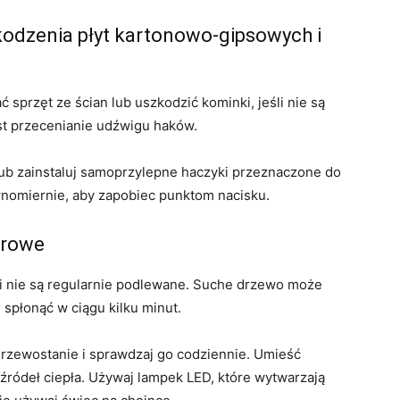
kodzenia płyt kartonowo-gipsowych i
sprzęt ze ścian lub uszkodzić kominki, jeśli nie są
t przecenianie udźwigu haków.
lub zainstaluj samoprzylepne haczyki przeznaczone do
nomiernie, aby zapobiec punktom nacisku.
arowe
śli nie są regularnie podlewane. Suche drzewo może
e spłonąć w ciągu kilku minut.
zewostanie i sprawdzaj go codziennie. Umieść
źródeł ciepła. Używaj lampek LED, które wytwarzają