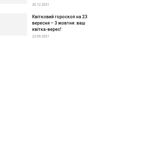
20.12.2021
Квітковий гороскоп на 23
вересня – 3 жовтня: ваш
квітка-верес!
23.09.2021