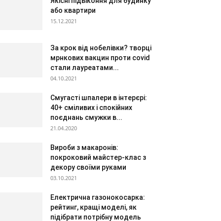
Якісні підвіконня для будинку
або квартири
15.12.2021
За крок від нобелівки? творці
мрнкових вакцин проти covid
стали лауреатами...
04.10.2021
Смугасті шпалери в інтерєрі:
40+ сміливих і спокійних
поєднань смужки в...
21.04.2020
Вироби з макаронів:
покроковий майстер-клас з
декору своїми руками
03.10.2021
Електрична газонокосарка:
рейтинг, кращі моделі, як
підібрати потрібну модель