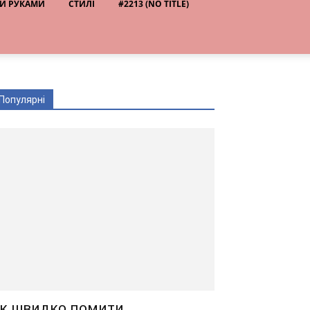
И РУКАМИ
СТИЛІ
#2213 (NO TITLE)
Популярні
к швидко помити