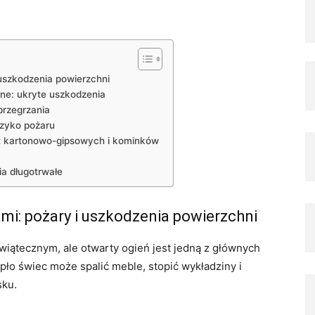
uszkodzenia powierzchni
zne: ukryte uszkodzenia
przegrzania
yzyko pożaru
yt kartonowo-gipsowych i kominków
ia długotrwałe
mi: pożary i uszkodzenia powierzchni
ątecznym, ale otwarty ogień jest jedną z głównych
pło świec może spalić meble, stopić wykładziny i
sku.