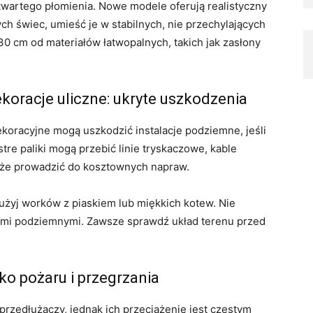
wartego płomienia. Nowe modele oferują realistyczny
ch świec, umieść je w stabilnych, nie przechylających
30 cm od materiałów łatwopalnych, takich jak zasłony
koracje uliczne: ukryte uszkodzenia
oracyjne mogą uszkodzić instalacje podziemne, jeśli
re paliki mogą przebić linie tryskaczowe, kable
oże prowadzić do kosztownych napraw.
żyj worków z piaskiem lub miękkich kotew. Nie
cjami podziemnymi. Zawsze sprawdź układ terenu przed
ko pożaru i przegrzania
rzedłużaczy, jednak ich przeciążenie jest częstym