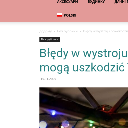
АКСЕСУАРИ
БУДИНКУ
ДАЧНІ
POLSKI
додому
Без рубрики
Błędy w wystroju noworocz
Без рубрики
Błędy w wystroj
mogą uszkodzić
15.11.2025