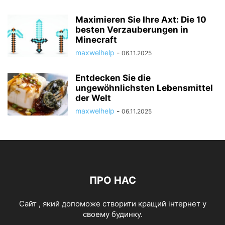
Maximieren Sie Ihre Axt: Die 10
besten Verzauberungen in
Minecraft
maxwelhelp
-
06.11.2025
Entdecken Sie die
ungewöhnlichsten Lebensmittel
der Welt
maxwelhelp
-
06.11.2025
ПРО НАС
Cайт , який допоможе створити кращий інтернет у
своему будинку.