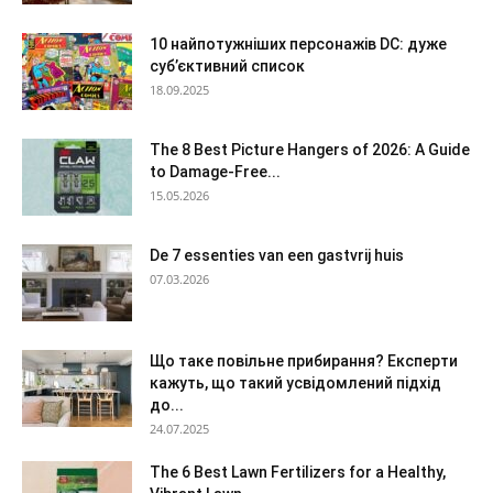
10 найпотужніших персонажів DC: дуже
суб’єктивний список
18.09.2025
The 8 Best Picture Hangers of 2026: A Guide
to Damage-Free...
15.05.2026
De 7 essenties van een gastvrij huis
07.03.2026
Що таке повільне прибирання? Експерти
кажуть, що такий усвідомлений підхід
до...
24.07.2025
The 6 Best Lawn Fertilizers for a Healthy,