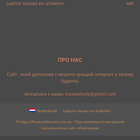
Laatste nieuws en artikelen
446
ПРО НАС
Cайт , який допоможе створити кращий інтернет у своему
будинку.
зв'язатися з нами:
maxwelhelp@gmail.com
Nederlands
Laatste nieuws en artikelen
© https://houseofdream.com.ua - При копіюванні матеріалів
посилання на сайт обов'язкове