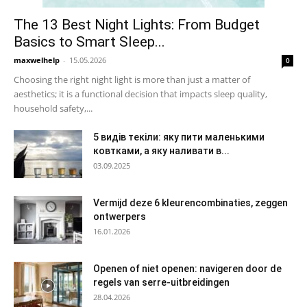
The 13 Best Night Lights: From Budget
Basics to Smart Sleep...
maxwelhelp
-
15.05.2026
0
Choosing the right night light is more than just a matter of
aesthetics; it is a functional decision that impacts sleep quality,
household safety,...
5 видів текіли: яку пити маленькими
ковтками, а яку наливати в...
03.09.2025
Vermijd deze 6 kleurencombinaties, zeggen
ontwerpers
16.01.2026
Openen of niet openen: navigeren door de
regels van serre-uitbreidingen
28.04.2026