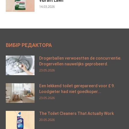
Vibrant Lawn
14.03.2026
ВИБІР РЕДАКТОРА
Drogerballen verwoestten de concurrentie.
Drogervellen nauwelijks geprobeerd.
23.05.2026
Een lekkend toilet gerepareerd voor £ 9.
Loodgieter had niet goedkoper...
23.05.2026
The Toilet Cleaners That Actually Work
20.05.2026