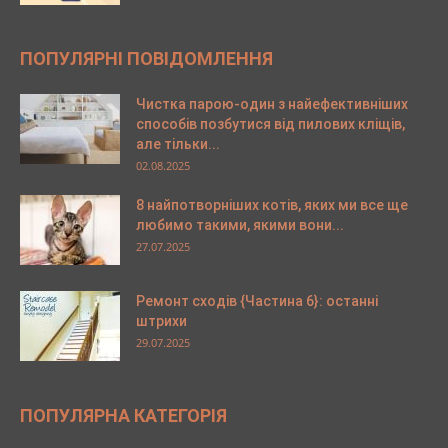
ПОПУЛЯРНІ ПОВІДОМЛЕННЯ
Чистка парою-один з найефективніших
способів позбутися від пилових кліщів,
але тільки...
02.08.2025
8 найпотворніших котів, яких ми все ще
любимо такими, якими вони...
27.07.2025
Ремонт сходів {Частина 6}: останні
штрихи
29.07.2025
ПОПУЛЯРНА КАТЕГОРІЯ