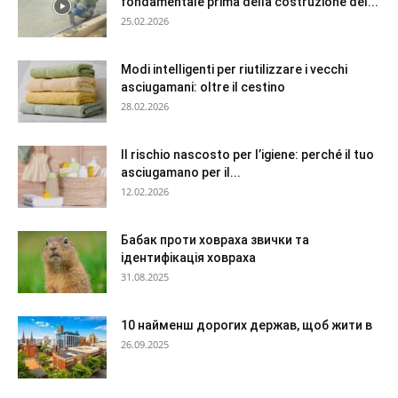
fondamentale prima della costruzione del...
25.02.2026
Modi intelligenti per riutilizzare i vecchi
asciugamani: oltre il cestino
28.02.2026
Il rischio nascosto per l’igiene: perché il tuo
asciugamano per il...
12.02.2026
Бабак проти ховраха звички та
ідентифікація ховраха
31.08.2025
10 найменш дорогих держав, щоб жити в
26.09.2025