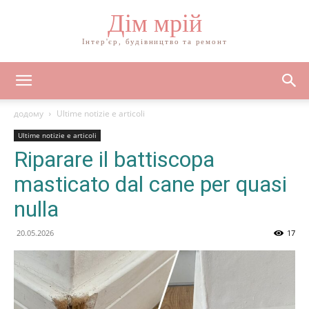
Дім мрій
Інтер'єр, будівництво та ремонт
додому
Ultime notizie e articoli
Ultime notizie e articoli
Riparare il battiscopa
masticato dal cane per quasi
nulla
20.05.2026
17