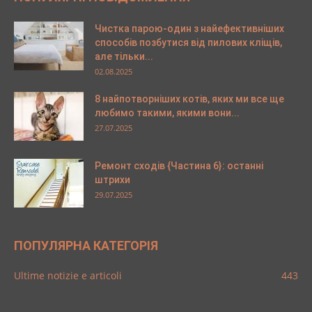
Чистка парою-один з найефективніших
способів позбутися від пилових кліщів,
але тільки...
02.08.2025
8 найпотворніших котів, яких ми все ще
любимо такими, якими вони...
27.07.2025
Ремонт сходів {Частина 6}: останні
штрихи
29.07.2025
ПОПУЛЯРНА КАТЕГОРІЯ
Ultime notizie e articoli
443