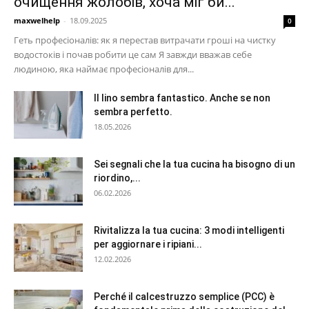
очищення жолобів, хоча міг би...
maxwelhelp
-
18.09.2025
0
Геть професіоналів: як я перестав витрачати гроші на чистку
водостоків і почав робити це сам Я завжди вважав себе
людиною, яка наймає професіоналів для...
Il lino sembra fantastico. Anche se non
sembra perfetto.
18.05.2026
Sei segnali che la tua cucina ha bisogno di un
riordino,...
06.02.2026
Rivitalizza la tua cucina: 3 modi intelligenti
per aggiornare i ripiani...
12.02.2026
Perché il calcestruzzo semplice (PCC) è