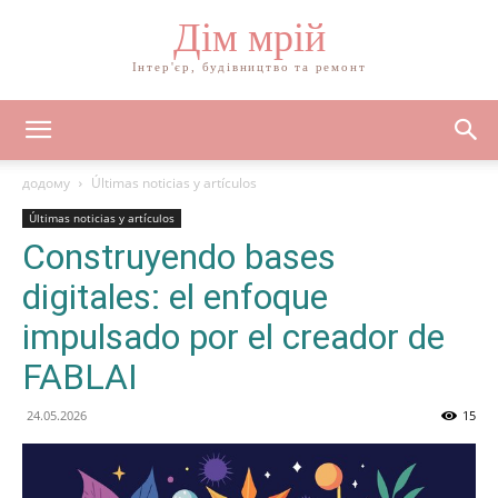
Дім мрій
Інтер'єр, будівництво та ремонт
додому
Últimas noticias y artículos
Últimas noticias y artículos
Construyendo bases
digitales: el enfoque
impulsado por el creador de
FABLAI
24.05.2026
15