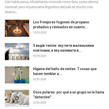
Irán habla persa, oficialmente conocido como farsi, como idioma
nacional, pero el panorama lingüístico del país es mucho más
diverso...
Los 9 mejores fogones de propano:
probados y revisados en cuanto...
13.03.2026
5 видів текіли: яку пити маленькими
ковтками, а яку наливати в...
03.09.2025
Higiene del baño de visitas: 7 cosas que
hacen temblar a...
22.01.2026
Osos polares: por qué a un grupo se le llama
“detective”
22.02.2026