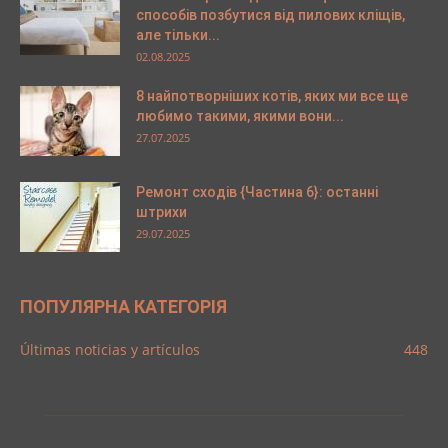
способів позбутися від пилових кліщів,
але тільки...
02.08.2025
8 найпотворніших котів, яких ми все ще
любимо такими, якими вони...
27.07.2025
Ремонт сходів {Частина 6}: останні
штрихи
29.07.2025
ПОПУЛЯРНА КАТЕГОРІЯ
Últimas noticias y artículos
448