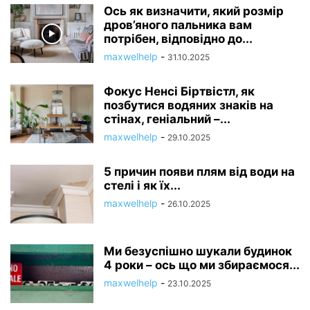
Ось як визначити, який розмір
дров’яного пальника вам
потрібен, відповідно до...
maxwelhelp
-
31.10.2025
Фокус Ненсі Біртвістл, як
позбутися водяних знаків на
стінах, геніальний –...
maxwelhelp
-
29.10.2025
5 причин появи плям від води на
стелі і як їх...
maxwelhelp
-
26.10.2025
Ми безуспішно шукали будинок
4 роки – ось що ми збираємося...
maxwelhelp
-
23.10.2025