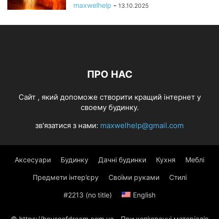
maxwelhelp
-
13.10.2025
ПРО НАС
Cайт , який допоможе створити кращий інтернет у
своему будинку.
зв'язатися з нами:
maxwelhelp@gmail.com
Аксесуари
Будинку
Дачні будинки
Кухня
Меблі
Предмети інтер’єру
Своїми руками
Стилі
#2213 (no title)
English
© https://houseofdream.com.ua - При копіюванні матеріалів