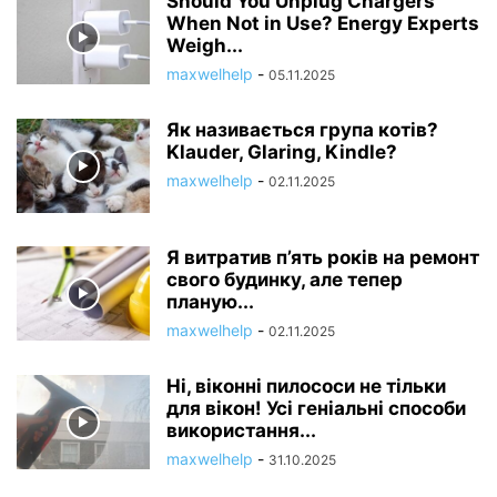
Should You Unplug Chargers
When Not in Use? Energy Experts
Weigh...
maxwelhelp
-
05.11.2025
Як називається група котів?
Klauder, Glaring, Kindle?
maxwelhelp
-
02.11.2025
Я витратив п’ять років на ремонт
свого будинку, але тепер
планую...
maxwelhelp
-
02.11.2025
Ні, віконні пилососи не тільки
для вікон! Усі геніальні способи
використання...
maxwelhelp
-
31.10.2025