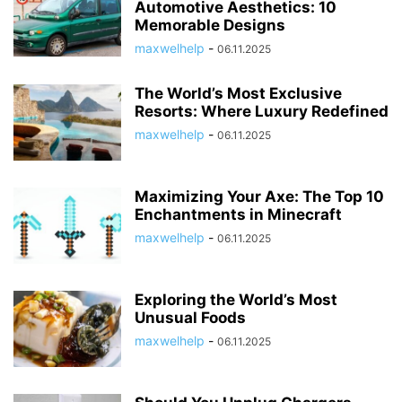
Automotive Aesthetics: 10
Memorable Designs
maxwelhelp
-
06.11.2025
The World’s Most Exclusive
Resorts: Where Luxury Redefined
maxwelhelp
-
06.11.2025
Maximizing Your Axe: The Top 10
Enchantments in Minecraft
maxwelhelp
-
06.11.2025
Exploring the World’s Most
Unusual Foods
maxwelhelp
-
06.11.2025