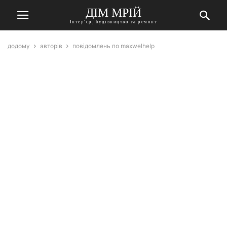
ДІМ МРІЙ
Інтер'єр, будівництво та ремонт
додому
авторів
повідомлень по maxwelhelp