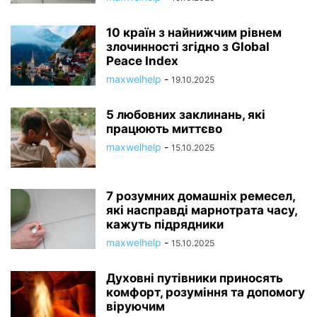
10 країн з найнижчим рівнем
злочинності згідно з Global
Peace Index
maxwelhelp
-
19.10.2025
5 любовних заклинань, які
працюють миттєво
maxwelhelp
-
15.10.2025
7 розумних домашніх ремесел,
які насправді марнотрата часу,
кажуть підрядники
maxwelhelp
-
15.10.2025
Духовні путівники приносять
комфорт, розуміння та допомогу
віруючим