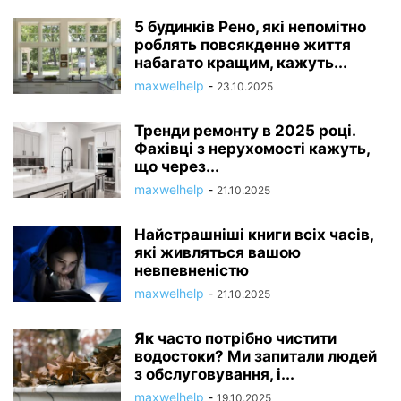
5 будинків Рено, які непомітно
роблять повсякденне життя
набагато кращим, кажуть...
maxwelhelp
-
23.10.2025
Тренди ремонту в 2025 році.
Фахівці з нерухомості кажуть,
що через...
maxwelhelp
-
21.10.2025
Найстрашніші книги всіх часів,
які живляться вашою
невпевненістю
maxwelhelp
-
21.10.2025
Як часто потрібно чистити
водостоки? Ми запитали людей
з обслуговування, і...
maxwelhelp
-
19.10.2025