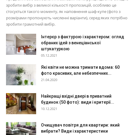
зробити вибір з великої кількості пропозицій, особливо це
стосується такого моменту, як наповнення шаф-купе (фото з
розмірами пропонують численні варіанти), серед яких потрібно
зробити грамотний вибір.
Інтерєр з фактурою і характером: огляд
обраних ідей з венеціанської
штукатуркою
05.12.2021
Які квіти не можна тримати вдома: 60
фото красивих, але небезпечних...
21.04.2020
Найкращі вхідні двері в приватний
будинок (50 фото): види і критерії...
10.12.2021
Очищувач повітря для квартири: який
вибрати? Види і характеристики