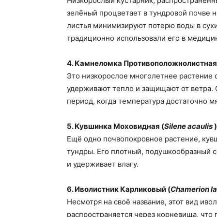
Низкорослый кустарник, распространённ
зелёный процветает в тундровой почве н
листья минимизируют потерю воды в сух
традиционно использовали его в медици
4. Камнеломка Противоположнолистная
Это низкорослое многолетнее растение о
удерживают тепло и защищают от ветра. 
период, когда температура достаточно м
5. Кувшинка Моховидная (
Silene acaulis
)
Ещё одно почвопокровное растение, кув
тундры. Его плотный, подушкообразный с
и удерживает влагу.
6. Иволистник Карликовый (
Chamerion la
Несмотря на своё название, этот вид иво
распространяется через корневища, что