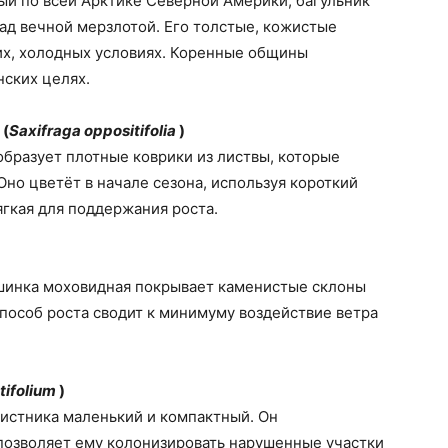
ый по всей Арктике Северной Америки, багульник
ад вечной мерзлотой. Его толстые, кожистые
их, холодных условиях. Коренные общины
нских целях.
 (
Saxifraga oppositifolia
)
бразует плотные коврики из листвы, которые
Оно цветёт в начале сезона, используя короткий
ягкая для поддержания роста.
шинка моховидная покрывает каменистые склоны
пособ роста сводит к минимуму воздействие ветра
tifolium
)
листника маленький и компактный. Он
 позволяет ему колонизировать нарушенные участки