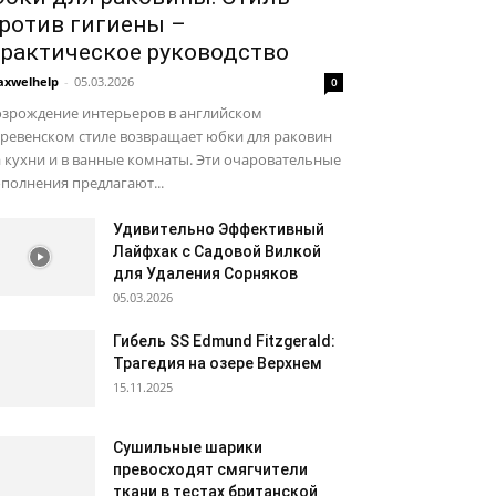
ротив гигиены –
рактическое руководство
xwelhelp
-
05.03.2026
0
озрождение интерьеров в английском
ревенском стиле возвращает юбки для раковин
 кухни и в ванные комнаты. Эти очаровательные
полнения предлагают...
Удивительно Эффективный
Лайфхак с Садовой Вилкой
для Удаления Сорняков
05.03.2026
Гибель SS Edmund Fitzgerald:
Трагедия на озере Верхнем
15.11.2025
Сушильные шарики
превосходят смягчители
ткани в тестах британской