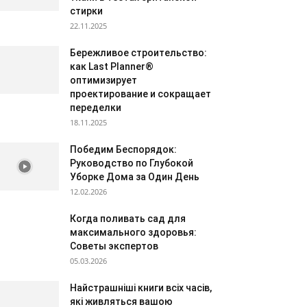
стирки
22.11.2025
Бережливое строительство:
как Last Planner®
оптимизирует
проектирование и сокращает
переделки
18.11.2025
Победим Беспорядок:
Руководство по Глубокой
Уборке Дома за Один День
12.02.2026
Когда поливать сад для
максимального здоровья:
Советы экспертов
05.03.2026
Найстрашніші книги всіх часів,
які живляться вашою