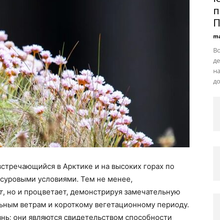
п
П
ma
В
де
на
до
стречающийся в Арктике и на высоких горах по
 суровыми условиями. Тем не менее,
т
, но и процветает, демонстрируя замечательную
льным ветрам и короткому вегетационному периоду.
знь; они являются свидетельством способности