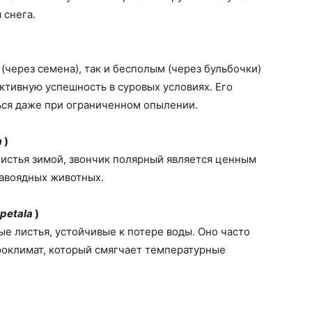
 снега.
(через семена), так и бесполым (через бульбочки)
тивную успешность в суровых условиях. Его
ься даже при ограниченном опылении.
a
)
истья зимой, звончик полярный является ценным
равоядных животных.
petala
)
е листья, устойчивые к потере воды. Оно часто
роклимат, который смягчает температурные