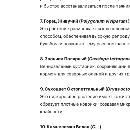
и быстро восстанавливаться после таяния
7. Горец Живучий (
Polygonum viviparum
)
Это растение размножается как половым 
способом, обеспечивая высокую репродук
бульбочки позволяют ему распространят
8. Звончик Полярный (
Cassiope tetragon
Вечнозелёный кустарник, сохраняющий л
кормом для северных оленей и других т
9. Сухоцвет Октопеттальный (
Dryas octo
Это низкорослое растение имеет кожисты
образует плотные коврики, создавая мик
крайности.
10. Камнеломка Белая (
C…
)