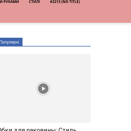
И РУКАМИ
СТИЛІ
#2213 (NO TITLE)
Популярні
бки для раковины: Стиль