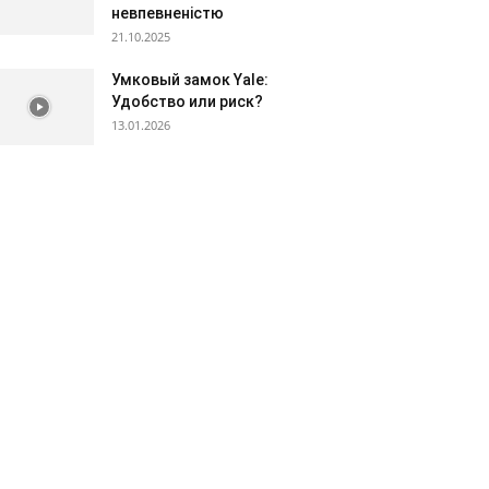
невпевненістю
21.10.2025
Умковый замок Yale:
Удобство или риск?
13.01.2026