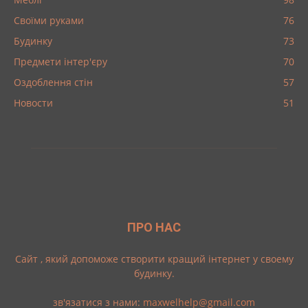
Своїми руками
76
Будинку
73
Предмети інтер'єру
70
Оздоблення стін
57
Новости
51
ПРО НАС
Cайт , який допоможе створити кращий інтернет у своему
будинку.
зв'язатися з нами:
maxwelhelp@gmail.com