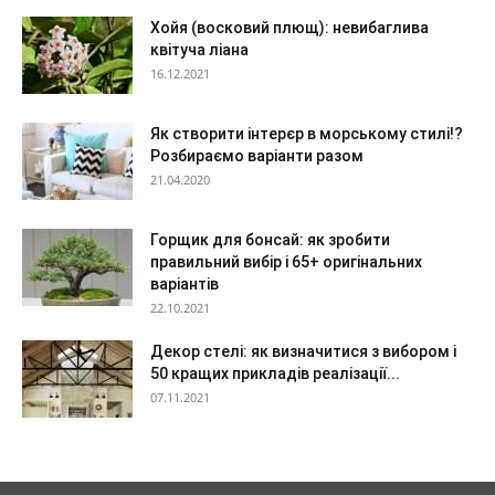
Хойя (восковий плющ): невибаглива
квітуча ліана
16.12.2021
Як створити інтерєр в морському стилі!?
Розбираємо варіанти разом
21.04.2020
Горщик для бонсай: як зробити
правильний вибір і 65+ оригінальних
варіантів
22.10.2021
Декор стелі: як визначитися з вибором і
50 кращих прикладів реалізації...
07.11.2021