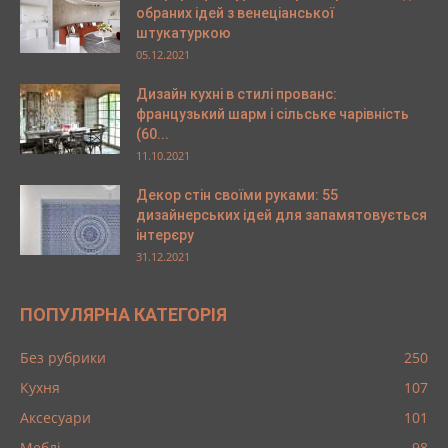
обраних ідей з венеціанської
штукатуркою
05.12.2021
Дизайн кухні в стилі прованс:
французький шарм і сільське чарівність
(60...
11.10.2021
Декор стін своїми руками: 55
дизайнерських ідей для запамятовується
інтерєру
31.12.2021
ПОПУЛЯРНА КАТЕГОРІЯ
Без рубрики
250
Кухня
107
Аксесуари
101
Меблі
98