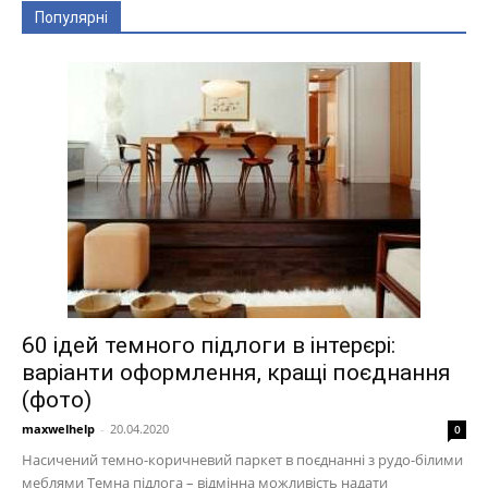
Популярні
60 ідей темного підлоги в інтерєрі:
варіанти оформлення, кращі поєднання
(фото)
maxwelhelp
-
20.04.2020
0
Насичений темно-коричневий паркет в поєднанні з рудо-білими
меблями Темна підлога – відмінна можливість надати