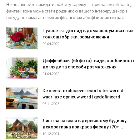
Не поспішайте викидати розбиту тарілку — при належній частці
фантазії вона може стати родзинкою вашого інтерєру Декор з
посуду не вимагає великих фінансових або фізичних витрат.
Пуансетія: догляд в домашніх умовах і всі
тонкощі обрізки, розмноження
20.04.2020
Диффенбахія (65 фото): види, особливості
догляду та способи розмноження
21.04.2020
De meest exclusieve resorts ter wereld:
waar luxe opnieuw wordt gedefinieerd
06.11.2025
Лиштва на вікна в деревяному будинку:
декоративна прикраса фасаду і 70+...
10.12.2021