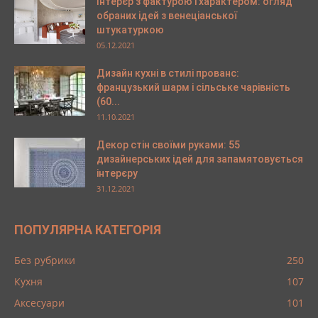
Інтерєр з фактурою і характером: огляд
обраних ідей з венеціанської
штукатуркою
05.12.2021
Дизайн кухні в стилі прованс:
французький шарм і сільське чарівність
(60...
11.10.2021
Декор стін своїми руками: 55
дизайнерських ідей для запамятовується
інтерєру
31.12.2021
ПОПУЛЯРНА КАТЕГОРІЯ
Без рубрики
250
Кухня
107
Аксесуари
101