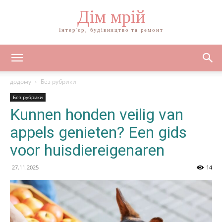
Дім мрій
Інтер'єр, будівництво та ремонт
додому
Без рубрики
Без рубрики
Kunnen honden veilig van
appels genieten? Een gids
voor huisdiereigenaren
27.11.2025
14