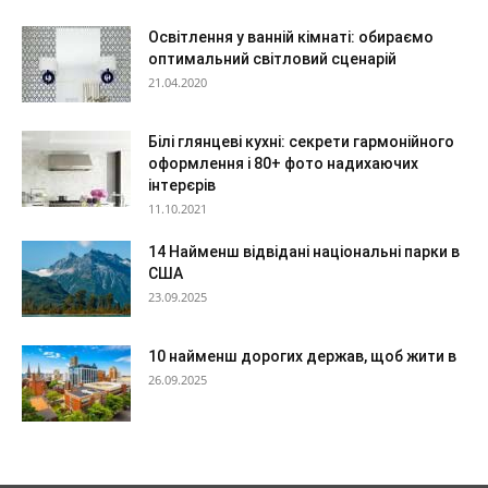
Освітлення у ванній кімнаті: обираємо
оптимальний світловий сценарій
21.04.2020
Білі глянцеві кухні: секрети гармонійного
оформлення і 80+ фото надихаючих
інтерєрів
11.10.2021
14 Найменш відвідані національні парки в
США
23.09.2025
10 найменш дорогих держав, щоб жити в
26.09.2025