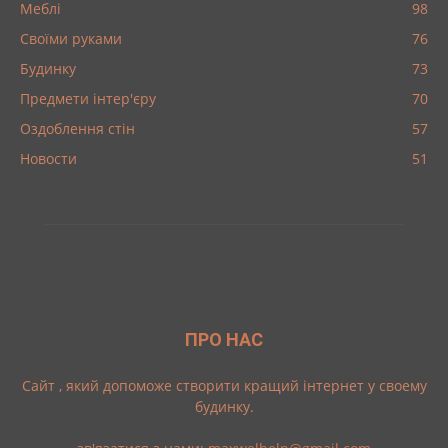
Меблі
98
Своїми руками
76
Будинку
73
Предмети інтер'єру
70
Оздоблення стін
57
Новости
51
ПРО НАС
Cайт , який допоможе створити кращий інтернет у своему
будинку.