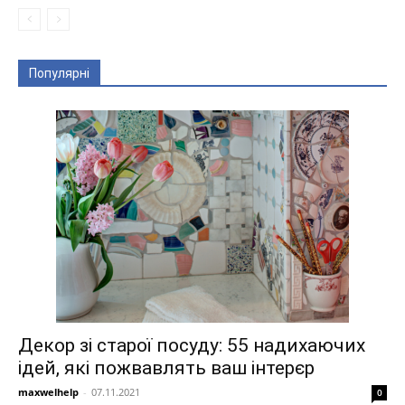
Популярні
Декор зі старої посуду: 55 надихаючих
ідей, які пожвавлять ваш інтерєр
maxwelhelp
-
07.11.2021
0