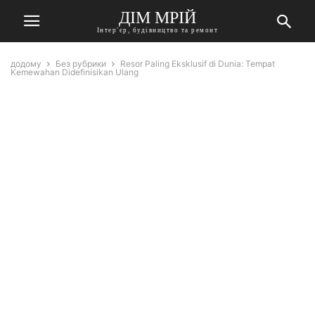
ДІМ МРІЙ
Інтер'єр, будівництво та ремонт
додому
Без рубрики
Resor Paling Eksklusif di Dunia: Tempat
Kemewahan Didefinisikan Ulang