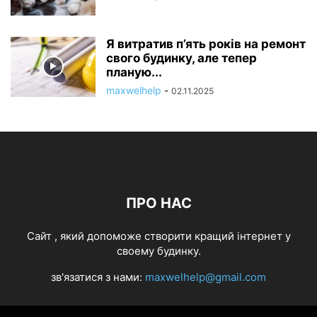
Я витратив п’ять років на ремонт
свого будинку, але тепер
планую...
maxwelhelp
-
02.11.2025
ПРО НАС
Cайт , який допоможе створити кращий інтернет у
своему будинку.
зв'язатися з нами:
maxwelhelp@gmail.com