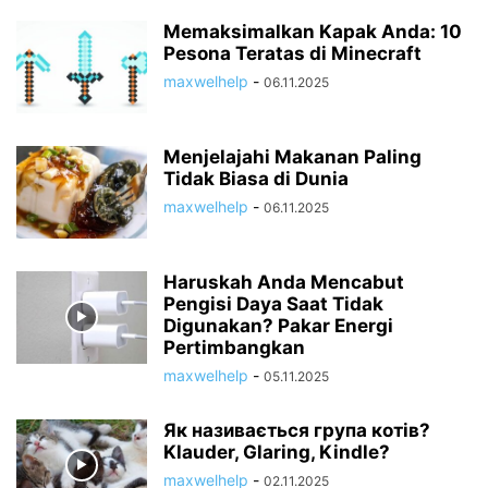
Memaksimalkan Kapak Anda: 10
Pesona Teratas di Minecraft
maxwelhelp
-
06.11.2025
Menjelajahi Makanan Paling
Tidak Biasa di Dunia
maxwelhelp
-
06.11.2025
Haruskah Anda Mencabut
Pengisi Daya Saat Tidak
Digunakan? Pakar Energi
Pertimbangkan
maxwelhelp
-
05.11.2025
Як називається група котів?
Klauder, Glaring, Kindle?
maxwelhelp
-
02.11.2025