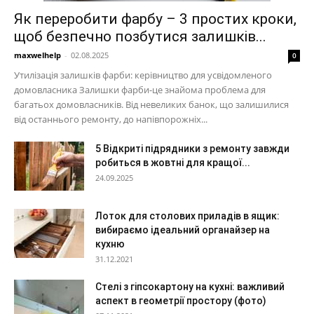
Як переробити фарбу – 3 простих кроки,
щоб безпечно позбутися залишків...
maxwelhelp
-
02.08.2025
0
Утилізація залишків фарби: керівництво для усвідомленого
домовласника Залишки фарби-це знайома проблема для
багатьох домовласників. Від невеликих банок, що залишилися
від останнього ремонту, до напівпорожніх...
5 Відкриті підрядники з ремонту завжди
робиться в жовтні для кращої...
24.09.2025
Лоток для столових приладів в ящик:
вибираємо ідеальний органайзер на
кухню
31.12.2021
Стелі з гіпсокартону на кухні: важливий
аспект в геометрії простору (фото)