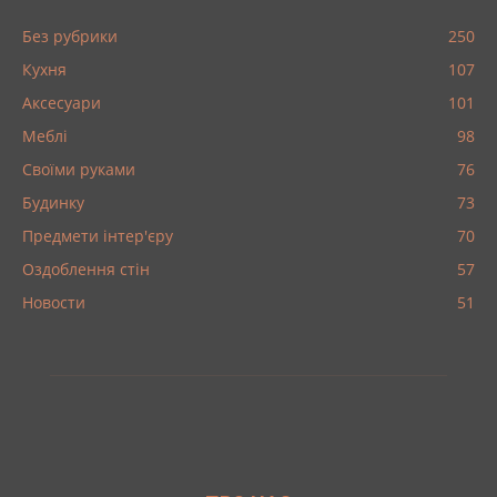
Без рубрики
250
Кухня
107
Аксесуари
101
Меблі
98
Своїми руками
76
Будинку
73
Предмети інтер'єру
70
Оздоблення стін
57
Новости
51