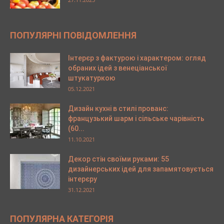
ПОПУЛЯРНІ ПОВІДОМЛЕННЯ
Інтерєр з фактурою і характером: огляд
обраних ідей з венеціанської
штукатуркою
05.12.2021
Дизайн кухні в стилі прованс:
французький шарм і сільське чарівність
(60...
11.10.2021
Декор стін своїми руками: 55
дизайнерських ідей для запамятовується
інтерєру
31.12.2021
ПОПУЛЯРНА КАТЕГОРІЯ