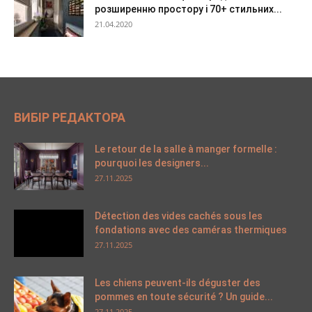
розширенню простору і 70+ стильних...
21.04.2020
ВИБІР РЕДАКТОРА
Le retour de la salle à manger formelle :
pourquoi les designers...
27.11.2025
Détection des vides cachés sous les
fondations avec des caméras thermiques
27.11.2025
Les chiens peuvent-ils déguster des
pommes en toute sécurité ? Un guide...
27.11.2025