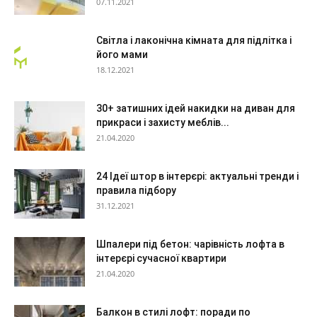
07.11.2021
Світла і лаконічна кімната для підлітка і
його мами
18.12.2021
30+ затишних ідей накидки на диван для
прикраси і захисту меблів...
21.04.2020
24 Ідеї штор в інтерєрі: актуальні тренди і
правила підбору
31.12.2021
Шпалери під бетон: чарівність лофта в
інтерєрі сучасної квартири
21.04.2020
Балкон в стилі лофт: поради по