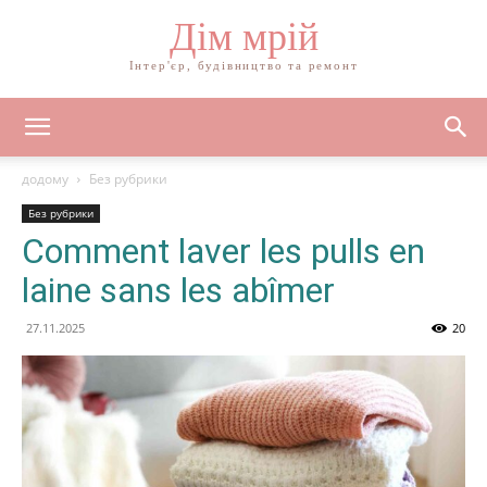
Дім мрій
Інтер'єр, будівництво та ремонт
додому
Без рубрики
Без рубрики
Comment laver les pulls en
laine sans les abîmer
27.11.2025
20